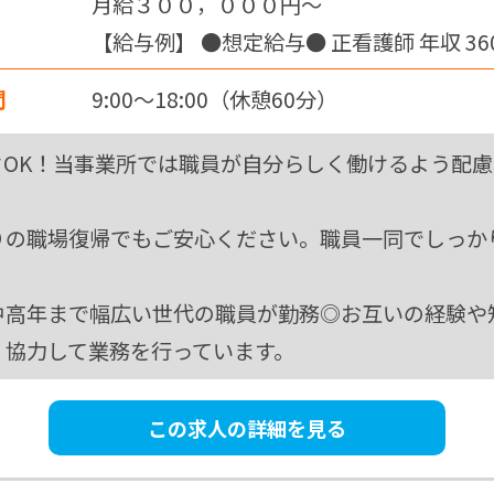
月給３００，０００円〜
【給与例】 ●想定給与● 正看護師 年収 36
～ 月給 30 万円～ ＜月給内訳＞…
間
9:00～18:00（休憩60分）
クOK！当事業所では職員が自分らしく働けるよう配慮
りの職場復帰でもご安心ください。職員一同でしっか
中高年まで幅広い世代の職員が勤務◎お互いの経験や
、協力して業務を行っています。
この求人の詳細を見る