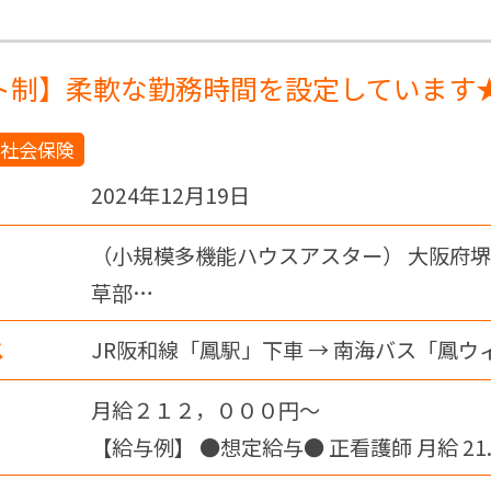
ト制】柔軟な勤務時間を設定しています
社会保険
2024年12月19日
（小規模多機能ハウスアスター） 大阪府
草部…
ス
JR阪和線「鳳駅」下車 → 南海バス「鳳ウ
月給２１２，０００円〜
【給与例】 ●想定給与● 正看護師 月給 21
23.9 万円 ＜月給内訳＞ 基本給…