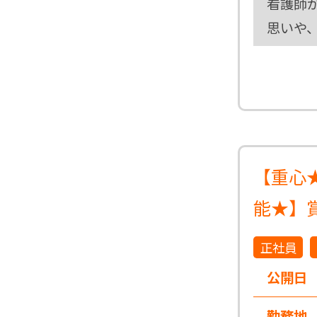
看護師
思いや
【重心
能★】賞
正社員
公開日
勤務地