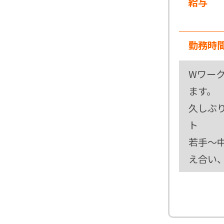
給与
勤務時
Wワー
ます。
久しぶ
ト
若手～
え合い