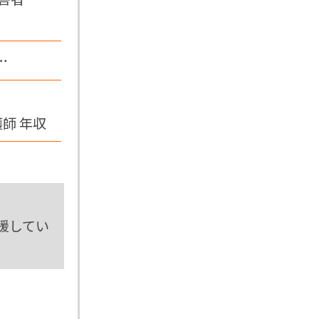
…
護師 年収
援してい