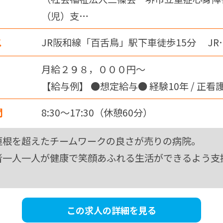
（児）支…
ス
JR阪和線「百舌鳥」駅下車徒歩15分 JR
月給２９８，０００円～
【給与例】 ●想定給与● 経験10年 / 正看
454 万円～ 月給 29.8 万…
間
8:30～17:30（休憩60分）
垣根を超えたチームワークの良さが売りの病院。
者一人一人が健康で笑顔あふれる生活ができるよう支
。
この求人の詳細を見る