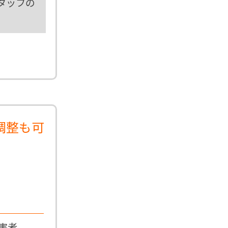
タッフの
。
調整も可
害者