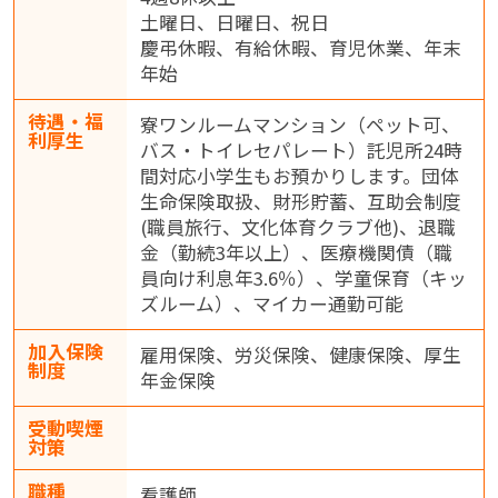
土曜日、日曜日、祝日
慶弔休暇、有給休暇、育児休業、年末
年始
待遇・福
寮ワンルームマンション（ペット可、
利厚生
バス・トイレセパレート）託児所24時
間対応小学生もお預かりします。団体
生命保険取扱、財形貯蓄、互助会制度
(職員旅行、文化体育クラブ他)、退職
金（勤続3年以上）、医療機関債（職
員向け利息年3.6％）、学童保育（キッ
ズルーム）、マイカー通勤可能
加入保険
雇用保険、労災保険、健康保険、厚生
制度
年金保険
受動喫煙
対策
職種
看護師