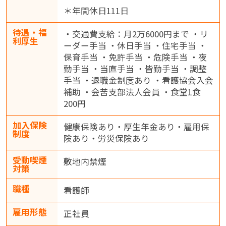
＊年間休日111日
待遇・福
・交通費支給：月2万6000円まで ・リ
利厚生
ーダー手当 ・休日手当 ・住宅手当 ・
保育手当 ・免許手当 ・危険手当 ・夜
勤手当 ・当直手当 ・皆勤手当 ・調整
手当 ・退職金制度あり ・看護協会入会
補助 ・会苦支部法人会員 ・食堂1食
200円
加入保険
健康保険あり・厚生年金あり・雇用保
制度
険あり・労災保険あり
受動喫煙
敷地内禁煙
対策
職種
看護師
雇用形態
正社員