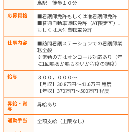
鳥駅 徒歩１０分
応募資格
■看護師免許もしくは准看護師免許
■普通自動車運転免許（AT限定可）、
もしくは原付自転車免許
仕事内容
■訪問看護ステーションでの看護師業
務全般
※常勤の方はオンコール対応あり（年
に1回鳴るか鳴らないか程度の頻度）
給与
３００，０００～
【月収】30.8万円～41.6万円 程度
【年収】370万円～500万円 程度
昇給・賞
昇給あり
与
通勤手当
全額支給（上限なし）