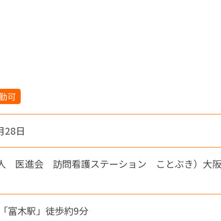
勤可
月28日
人 医進会 訪問看護ステーション ことぶき）大阪府
線「富木駅」徒歩約9分