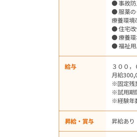
● 事故
● 服薬
療養環境
● 住宅
● 療養
● 福祉
給与
３００，
月給300,
※固定残
※試用期
※経験年
昇給・賞与
昇給あり