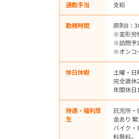
通勤手当
支給
勤務時間
原則8：3
※変形労
※訪問予
※オンコ
休日休暇
土曜・日
完全週休
年間休日
待遇・福利厚
託児所・
生
金あり 
バイク・
料無料。