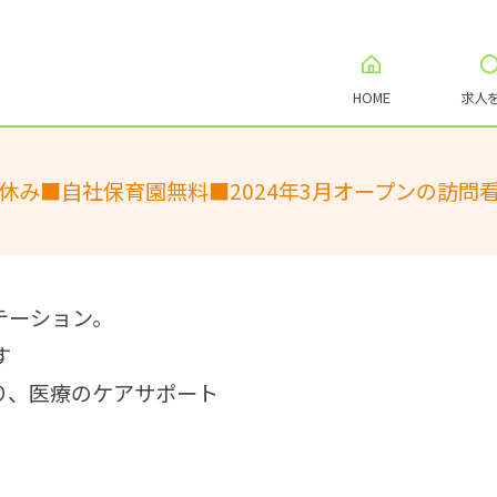
HOME
求人
休み■自社保育園無料■2024年3月オープンの訪問
テーション。
す
り、医療のケアサポート