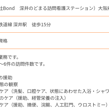
社Bond 深井のどまる訪問看護ステーション）大阪府
鉄道線 深井駅 徒歩15分
資格
業務です。
4～6件の訪問件数です。
の援助
状態の観察
のケア（洗髪、口腔ケア、状態にあわせた入浴・シャ
活のケア（援助、経管栄養の注入）
のケア（援助、摘便、浣腸、人工肛門、ウロストミー