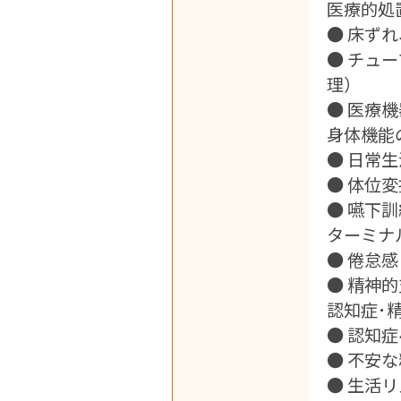
医療的処
● 床ず
● チュ
理）
● 医療
身体機能
● 日常
● 体位
● 嚥下
ターミナ
● 倦怠
● 精神
認知症･
● 認知
● 不安
● 生活