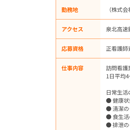
勤務地
（株式会
アクセス
泉北高速
応募資格
正看護師
仕事内容
訪問看護
1日平均
日常生活
● 健康
● 清潔
● 食生
● 排泄