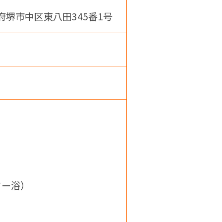
堺市中区東八田345番1号
ワー浴）
）