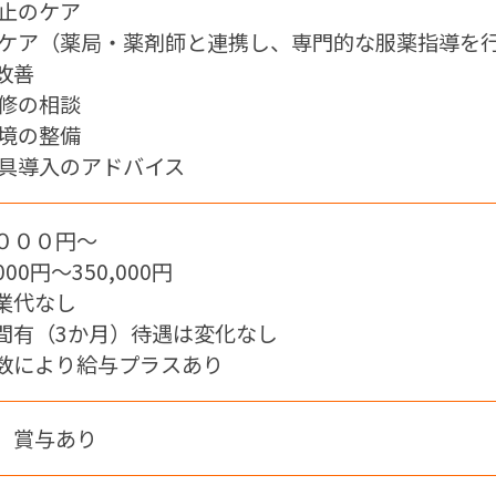
防止のケア
のケア（薬局・薬剤師と連携し、専門的な服薬指導を
改善
改修の相談
環境の整備
用具導入のアドバイス
０００円～
000円〜350,000円
業代なし
間有（3か月）待遇は変化なし
数により給与プラスあり
 賞与あり