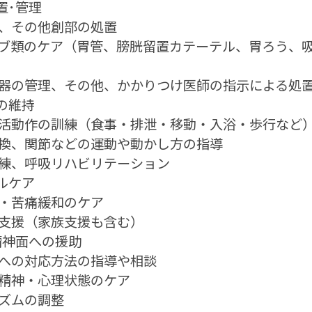
置･管理
れ、その他創部の処置
ーブ類のケア（胃管、膀胱留置カテーテル、胃ろう、
機器の管理、その他、かかりつけ医師の指示による処
の維持
生活動作の訓練（食事・排泄・移動・入浴・歩行など
変換、関節などの運動や動かし方の指導
訓練、呼吸リハビリテーション
ルケア
感・苦痛緩和のケア
的支援（家族支援も含む）
精神面への援助
症への対応方法の指導や相談
な精神・心理状態のケア
リズムの調整