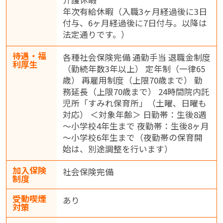
介護休暇
年次有給休暇（入職3ヶ月経過後に3日
付与、6ヶ月経過後に7日付与。以降は
法定通りです。）
待遇・福
各種社会保険完備 通勤手当 退職金制度
利厚生
（勤続年数3年以上） 定年制（一律65
歳） 再雇用制度（上限70歳まで） 勤
務延長（上限70歳まで） 24時間院内託
児所「すみれ保育所」（土曜、日曜も
対応） ＜対象年齢＞ 日勤帯：生後8週
～小学校4年生まで 夜勤帯：生後8ヶ月
～小学校6年生まで（夜勤帯の保育開
始は、別途調整を行います）
加入保険
社会保険完備
制度
受動喫煙
あり
対策