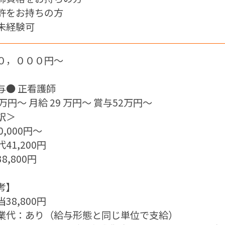
許をお持ちの方
未経験可
０，０００円〜
】
与● 正看護師
 万円～ 月給 29 万円～ 賞与52万円〜
訳＞
0,000円～
41,200円
8,800円
考】
38,800円
業代：あり（給与形態と同じ単位で支給）