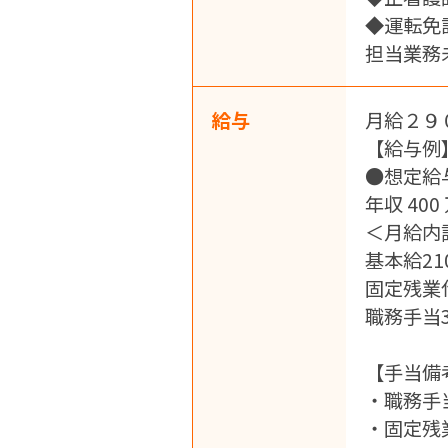
◆運転免
担当業務
給与
月給２９
【給与例
●想定給
年収 400
＜月給内
基本給21
固定残業代
職務手当3
【手当備
・職務手当
・固定残