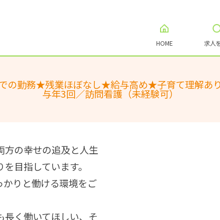
HOME
求人
分までの勤務★残業ほぼなし★給与高め★子育て理解
与年3回／訪問看護（未経験可）
両方の幸せの追及と人生
りを目指しています。
っかりと働ける環境をご
も長く働いてほしい、そ