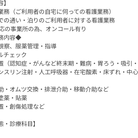
容】
業務（ご利用者の自宅に伺っての看護業務）
での通い・泊りのご利用者に対する看護業務
対応の事業所の為、オンコール有り
務内容◆
観察、服薬管理・指導
ルチェック
置（認知症・がんなど終末期・難病・胃ろう・吸引
ンスリン注射・人工呼吸器・在宅酸素・床ずれ・中
助・オムツ交換・排泄介助・移動介助など
塗薬・貼薬
置・創傷処理など
態・診療科目】