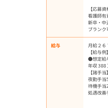
【応募資
看護師有
新卒・中
ブランク
給与
月給２６
【給与例
●想定給
年収 388
【諸手当
夜勤手当5
待機手当2
処遇改善