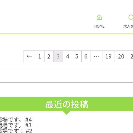
HOME
求人
←
1
2
3
4
5
6
…
19
20
最近の投稿
です。 #4
です。 #3
場です！ #2